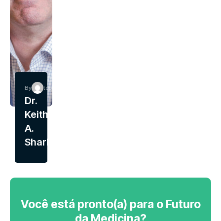
By
tech
Dr.
Keith
A.
Sharkey
Você está pronto(a) para o Futuro
da Medicina?