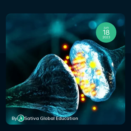
jun
18
2023
By
Sativa Global Education