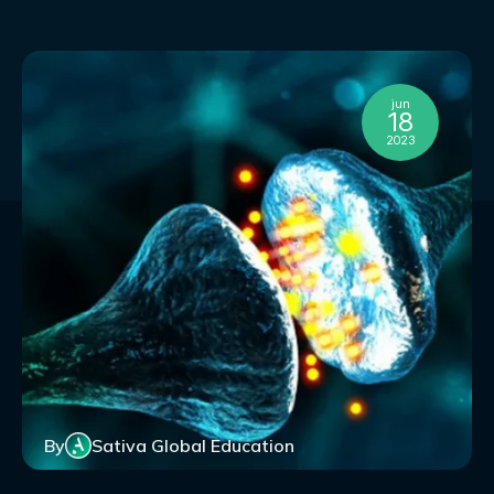
jun
18
2023
By
Sativa Global Education