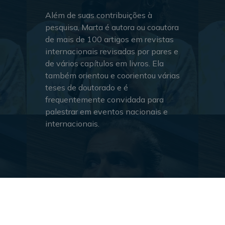
Além de suas contribuições à
pesquisa, Marta é autora ou coautora
de mais de 100 artigos em revistas
internacionais revisadas por pares e
de vários capítulos em livros. Ela
também orientou e coorientou várias
teses de doutorado e é
frequentemente convidada para
palestrar em eventos nacionais e
internacionais.